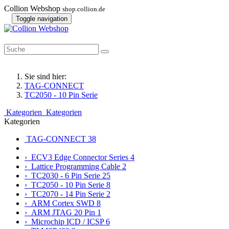
Collion Webshop
shop.collion.de
Toggle navigation
Sie sind hier:
TAG-CONNECT
TC2050 - 10 Pin Serie
Kategorien
Kategorien
Kategorien
TAG-CONNECT
38
› ECV3 Edge Connector Series
4
› Lattice Programming Cable
2
› TC2030 - 6 Pin Serie
25
› TC2050 - 10 Pin Serie
8
› TC2070 - 14 Pin Serie
2
› ARM Cortex SWD
8
› ARM JTAG 20 Pin
1
› Microchip ICD / ICSP
6