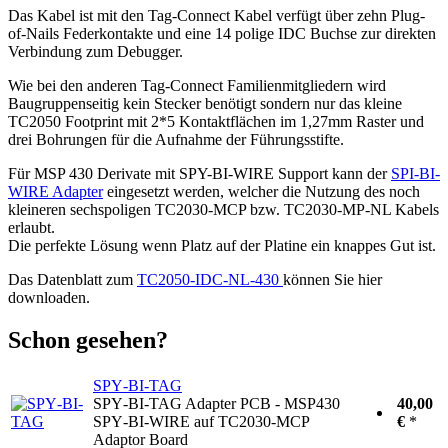
Das Kabel ist mit den Tag-Connect Kabel verfügt über zehn Plug-
of-Nails Federkontakte und eine 14 polige IDC Buchse zur direkten
Verbindung zum Debugger.
Wie bei den anderen Tag-Connect Familienmitgliedern wird
Baugruppenseitig kein Stecker benötigt sondern nur das kleine
TC2050 Footprint mit 2*5 Kontaktflächen im 1,27mm Raster und
drei Bohrungen für die Aufnahme der Führungsstifte.
Für MSP 430 Derivate mit SPY-BI-WIRE Support kann der
SPI-BI-
WIRE Adapter
eingesetzt werden, welcher die Nutzung des noch
kleineren sechspoligen TC2030-MCP bzw. TC2030-MP-NL Kabels
erlaubt.
Die perfekte Lösung wenn Platz auf der Platine ein knappes Gut ist.
Das Datenblatt zum
TC2050-IDC-NL-430
können Sie hier
downloaden.
Schon gesehen?
SPY‐BI‐TAG
SPY‐BI‐TAG Adapter PCB - MSP430
40,00
SPY‐BI‐WIRE auf TC2030‐MCP
€
*
Adaptor Board