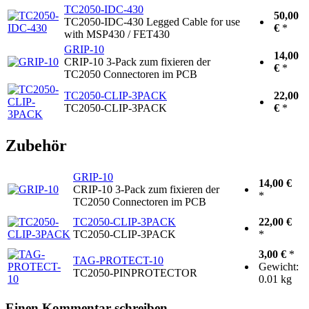
TC2050-IDC-430
50,00
TC2050-IDC-430 Legged Cable for use
€
*
with MSP430 / FET430
GRIP-10
14,00
CRIP-10 3-Pack zum fixieren der
€
*
TC2050 Connectoren im PCB
TC2050-CLIP-3PACK
22,00
TC2050-CLIP-3PACK
€
*
Zubehör
GRIP-10
14,00 €
CRIP-10 3-Pack zum fixieren der
*
TC2050 Connectoren im PCB
TC2050-CLIP-3PACK
22,00 €
TC2050-CLIP-3PACK
*
3,00 €
*
TAG-PROTECT-10
Gewicht:
TC2050-PINPROTECTOR
0.01 kg
Einen Kommentar schreiben