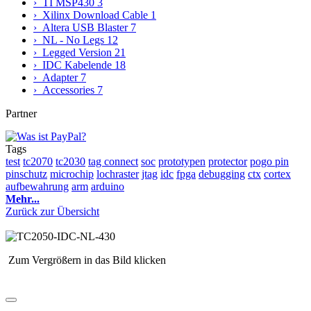
› TI MSP430
3
› Xilinx Download Cable
1
› Altera USB Blaster
7
› NL - No Legs
12
› Legged Version
21
› IDC Kabelende
18
› Adapter
7
› Accessories
7
Partner
Tags
test
tc2070
tc2030
tag connect
soc
prototypen
protector
pogo pin
pinschutz
microchip
lochraster
jtag
idc
fpga
debugging
ctx
cortex
aufbewahrung
arm
arduino
Mehr...
Zurück zur Übersicht
Zum Vergrößern in das Bild klicken