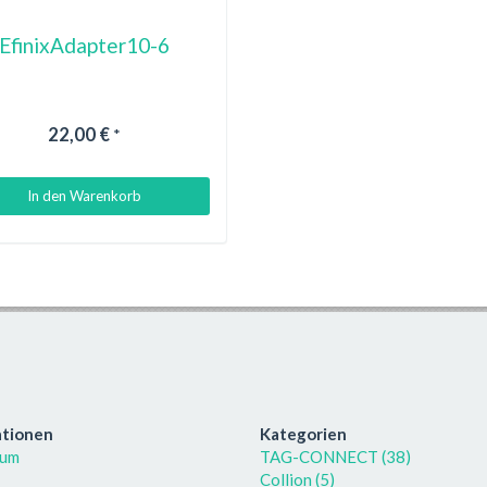
EfinixAdapter10-6
22,00 €
*
In den Warenkorb
ationen
Kategorien
sum
TAG-CONNECT (38)
Collion (5)