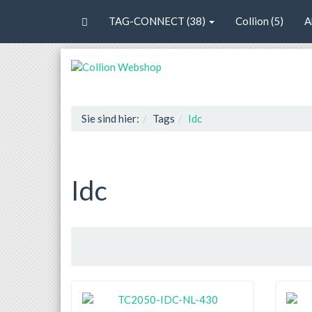
TAG-CONNECT (38)
Collion (5)
A
Sie sind hier:
Tags
Idc
Idc