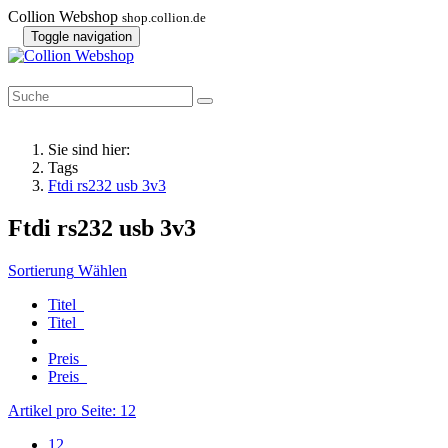
Collion Webshop
shop.collion.de
Toggle navigation
Sie sind hier:
Tags
Ftdi rs232 usb 3v3
Ftdi rs232 usb 3v3
Sortierung
Wählen
Titel
Titel
Preis
Preis
Artikel pro Seite:
12
12