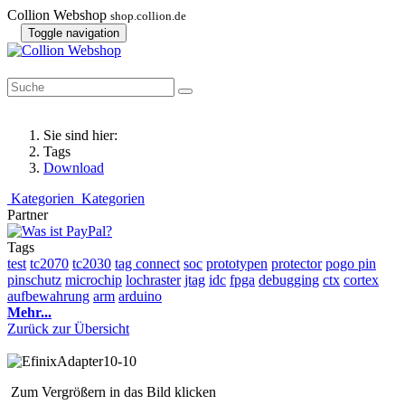
Collion Webshop
shop.collion.de
Toggle navigation
Sie sind hier:
Tags
Download
Kategorien
Kategorien
Partner
Tags
test
tc2070
tc2030
tag connect
soc
prototypen
protector
pogo pin
pinschutz
microchip
lochraster
jtag
idc
fpga
debugging
ctx
cortex
aufbewahrung
arm
arduino
Mehr...
Zurück zur Übersicht
Zum Vergrößern in das Bild klicken