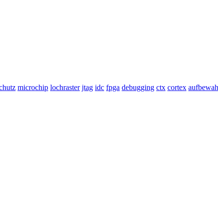
chutz
microchip
lochraster
jtag
idc
fpga
debugging
ctx
cortex
aufbewah