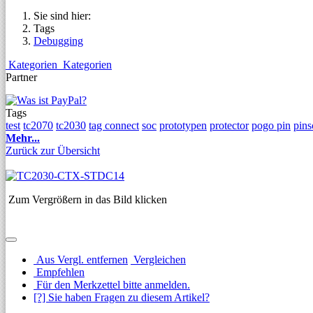
Sie sind hier:
Tags
Debugging
Kategorien
Kategorien
Partner
Tags
test
tc2070
tc2030
tag connect
soc
prototypen
protector
pogo pin
pins
Mehr...
Zurück zur Übersicht
Zum Vergrößern in das Bild klicken
Aus Vergl. entfernen
Vergleichen
Empfehlen
Für den Merkzettel bitte anmelden.
[?] Sie haben Fragen zu diesem Artikel?