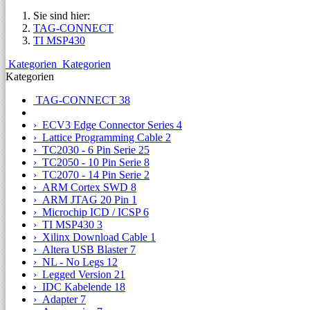
Sie sind hier:
TAG-CONNECT
TI MSP430
Kategorien
Kategorien
Kategorien
TAG-CONNECT
38
› ECV3 Edge Connector Series
4
› Lattice Programming Cable
2
› TC2030 - 6 Pin Serie
25
› TC2050 - 10 Pin Serie
8
› TC2070 - 14 Pin Serie
2
› ARM Cortex SWD
8
› ARM JTAG 20 Pin
1
› Microchip ICD / ICSP
6
› TI MSP430
3
› Xilinx Download Cable
1
› Altera USB Blaster
7
› NL - No Legs
12
› Legged Version
21
› IDC Kabelende
18
› Adapter
7