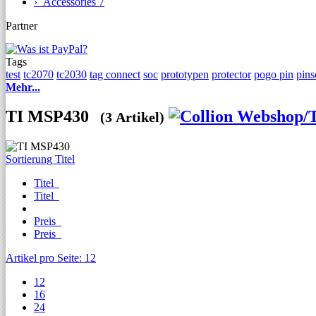
› Accessories
7
Partner
Tags
test
tc2070
tc2030
tag connect
soc
prototypen
protector
pogo pin
pins
Mehr...
TI MSP430
(3 Artikel)
Sortierung
Titel
Titel
Titel
Preis
Preis
Artikel pro Seite:
12
12
16
24