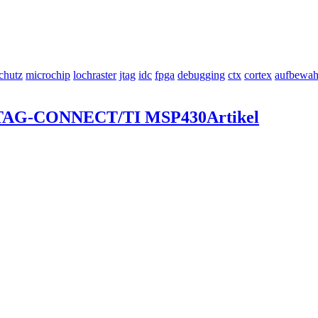
chutz
microchip
lochraster
jtag
idc
fpga
debugging
ctx
cortex
aufbewah