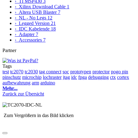
› TI MSP430
3
› Xilinx Download Cable
1
› Altera USB Blaster
7
› NL - No Legs
12
› Legged Version
21
› IDC Kabelende
18
› Adapter
7
› Accessories
7
Partner
Tags
test
tc2070
tc2030
tag connect
soc
prototypen
protector
pogo pin
pinschutz
microchip
lochraster
jtag
idc
fpga
debugging
ctx
cortex
aufbewahrung
arm
arduino
Mehr...
Zurück zur Übersicht
Zum Vergrößern in das Bild klicken