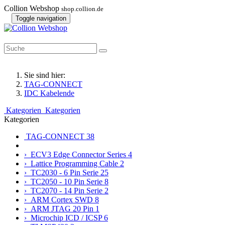
Collion Webshop
shop.collion.de
Toggle navigation
Sie sind hier:
TAG-CONNECT
IDC Kabelende
Kategorien
Kategorien
Kategorien
TAG-CONNECT
38
› ECV3 Edge Connector Series
4
› Lattice Programming Cable
2
› TC2030 - 6 Pin Serie
25
› TC2050 - 10 Pin Serie
8
› TC2070 - 14 Pin Serie
2
› ARM Cortex SWD
8
› ARM JTAG 20 Pin
1
› Microchip ICD / ICSP
6