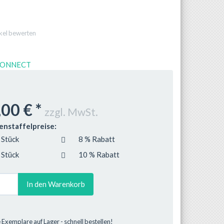
ikel bewerten
,00 €
*
zzgl. MwSt.
nstaffelpreise:
 Stück
8 % Rabatt
 Stück
10 % Rabatt
In den Warenkorb
Exemplare auf Lager - schnell bestellen!