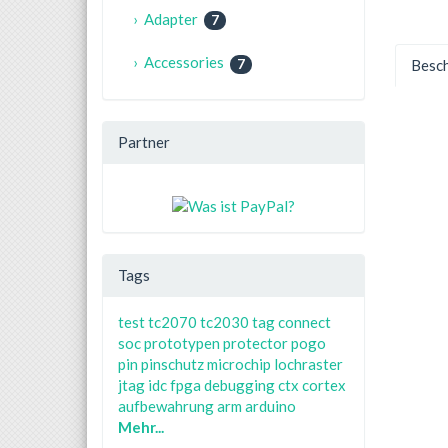
› Adapter
7
› Accessories
7
Besc
Partner
Tags
test
tc2070
tc2030
tag connect
soc
prototypen
protector
pogo
pin
pinschutz
microchip
lochraster
jtag
idc
fpga
debugging
ctx
cortex
aufbewahrung
arm
arduino
Mehr...