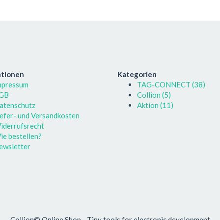
ationen
Kategorien
mpressum
TAG-CONNECT (38)
GB
Collion (5)
atenschutz
Aktion (11)
iefer- und Versandkosten
iderrufsrecht
ie bestellen?
ewsletter
Collion© Online Shop - Tiny tools for electronic development