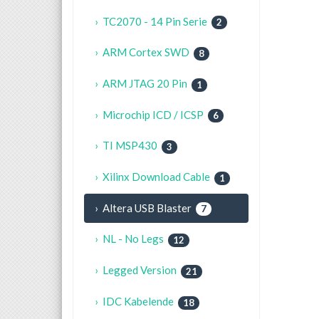
› TC2070 - 14 Pin Serie
2
› ARM Cortex SWD
8
› ARM JTAG 20 Pin
1
› Microchip ICD / ICSP
6
› TI MSP430
3
› Xilinx Download Cable
1
› Altera USB Blaster
7
› NL - No Legs
12
› Legged Version
21
› IDC Kabelende
18