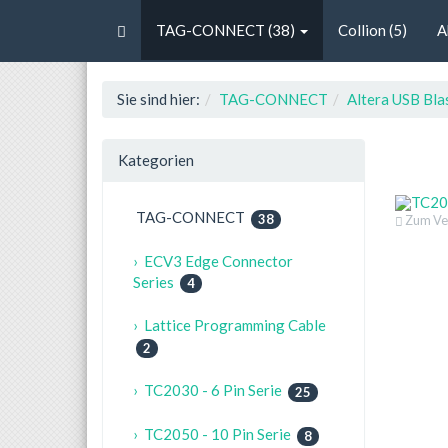
TAG-CONNECT (38)
Collion (5)
A
Sie sind hier:
TAG-CONNECT
Altera USB Bla
Kategorien
TAG-CONNECT
38
Zum Ver
› ECV3 Edge Connector
Series
4
› Lattice Programming Cable
2
› TC2030 - 6 Pin Serie
25
› TC2050 - 10 Pin Serie
8