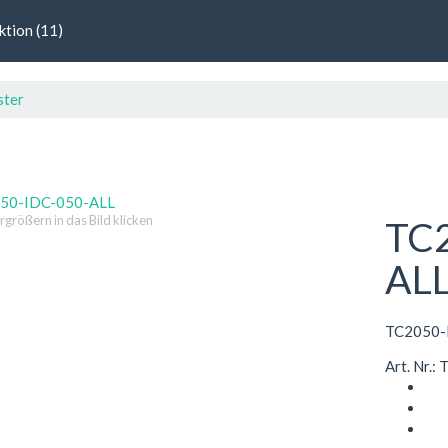
ktion (11)
ster
größern in das Bild klicken
TC
AL
TC2050-
Art. Nr.