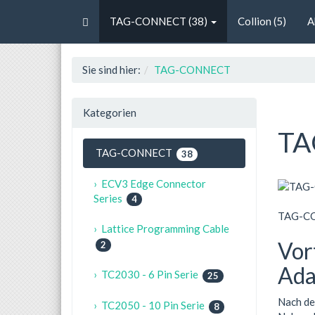
TAG-CONNECT (38)
Collion (5)
A
Sie sind hier:
TAG-CONNECT
Kategorien
TA
TAG-CONNECT
38
› ECV3 Edge Connector
Series
4
TAG-C
› Lattice Programming Cable
Vor
2
Ada
› TC2030 - 6 Pin Serie
25
Nach de
› TC2050 - 10 Pin Serie
8