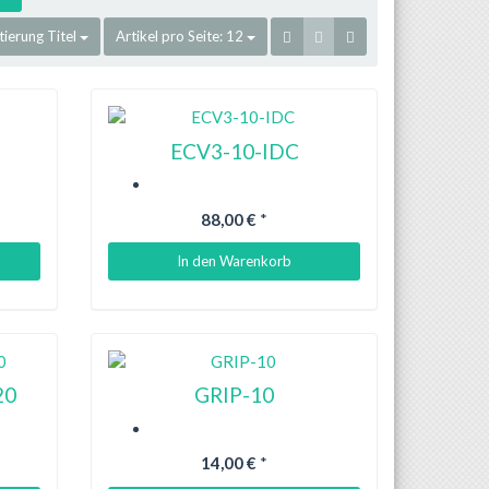
tierung
Titel
Artikel pro Seite:
12
ECV3-10-IDC
88,00 €
*
In den Warenkorb
20
GRIP-10
14,00 €
*