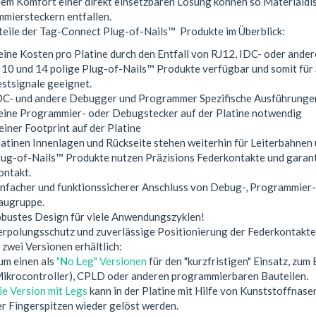
em Komfort einer direkt einsetzbaren Lösung können so Materialdis
miersteckern entfallen.
teile der Tag-Connect Plug-of-Nails™ Produkte im Überblick:
eine Kosten pro Platine durch den Entfall von RJ12, IDC- oder ande
, 10 und 14 polige Plug-of-Nails™ Produkte verfügbar und somit fü
estsignale geeignet.
DC- und andere Debugger und Programmer Spezifische Ausführunge
eine Programmier- oder Debugstecker auf der Platine notwendig
einer Footprint auf der Platine
latinen Innenlagen und Rückseite stehen weiterhin für Leiterbahnen
lug-of-Nails™ Produkte nutzen Präzisions Federkontakte und garanti
ontakt.
infacher und funktionssicherer Anschluss von Debug-, Programmier-
augruppe.
obustes Design für viele Anwendungszyklen!
erpolungsschutz und zuverlässige Positionierung der Federkontakte 
 zwei Versionen erhältlich:
um einen als
"
N
o
L
eg" Versionen
für den "kurzfristigen" Einsatz, zu
Mikrocontroller), CPLD oder anderen programmierbaren Bauteilen.
ie Version mit Legs
kann in der Platine mit Hilfe von Kunststoffnase
er Fingerspitzen wieder gelöst werden.