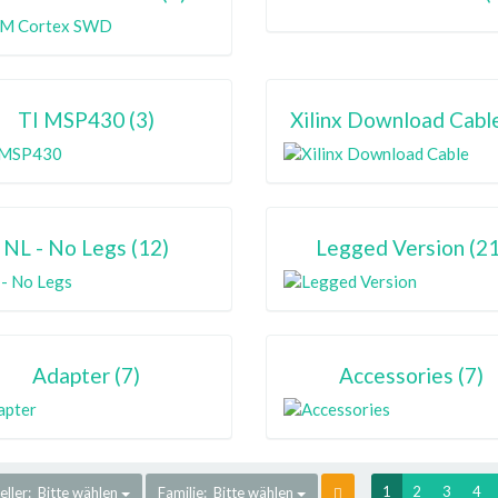
TI MSP430 (3)
Xilinx Download Cable
NL - No Legs (12)
Legged Version (21
Adapter (7)
Accessories (7)
1
2
3
4
eller: Bitte wählen
Familie: Bitte wählen