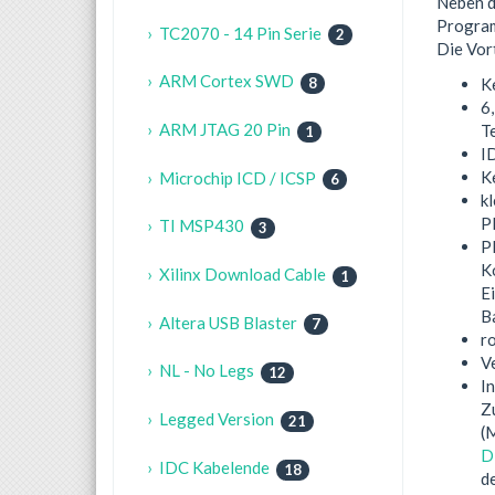
Neben d
Program
› TC2070 - 14 Pin Serie
2
Die Vor
› ARM Cortex SWD
K
8
6
› ARM JTAG 20 Pin
T
1
I
K
› Microchip ICD / ICSP
6
kl
P
› TI MSP430
3
P
K
› Xilinx Download Cable
1
E
B
› Altera USB Blaster
7
r
V
› NL - No Legs
12
In
Z
› Legged Version
21
(
D
› IDC Kabelende
18
d