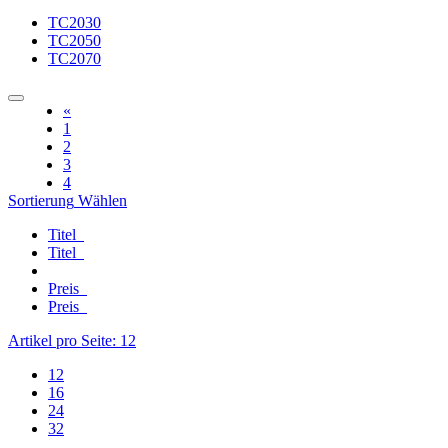
TC2030
TC2050
TC2070
«
1
2
3
4
Sortierung
Wählen
Titel
Titel
Preis
Preis
Artikel pro Seite:
12
12
16
24
32