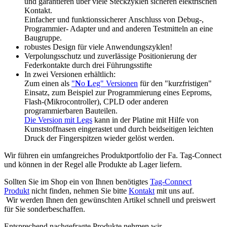
und garantieren über viele Steckzyklen sicheren elektrischen
Kontakt.
Einfacher und funktionssicherer Anschluss von Debug-,
Programmier- Adapter und and anderen Testmitteln an eine
Baugruppe.
robustes Design für viele Anwendungszyklen!
Verpolungsschutz und zuverlässige Positionierung der
Federkontakte durch drei Führungsstifte
In zwei Versionen erhältlich:
Zum einen als
"
N
o
L
eg" Versionen
für den "kurzfristigen"
Einsatz, zum Beispiel zur Programmierung eines Eeproms,
Flash-(Mikrocontroller), CPLD oder anderen
programmierbaren Bauteilen.
Die Version mit Legs
kann in der Platine mit Hilfe von
Kunststoffnasen eingerastet und durch beidseitigen leichten
Druck der Fingerspitzen wieder gelöst werden.
Wir führen ein umfangreiches Produktportfolio der Fa. Tag-Connect
und können in der Regel alle Produkte ab Lager liefern.
Sollten Sie im Shop ein von Ihnen benötigtes
Tag-Connect
Produkt
nicht finden, nehmen Sie bitte
Kontakt
mit uns auf.
Wir werden Ihnen den gewünschten Artikel schnell und preiswert
für Sie sonderbeschaffen.
Entsprechend nachgefragte Produkte nehmen wir