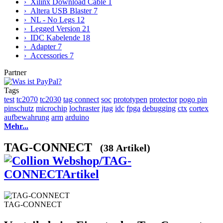
› Xilinx Download Cable
1
› Altera USB Blaster
7
› NL - No Legs
12
› Legged Version
21
› IDC Kabelende
18
› Adapter
7
› Accessories
7
Partner
Tags
test
tc2070
tc2030
tag connect
soc
prototypen
protector
pogo pin
pinschutz
microchip
lochraster
jtag
idc
fpga
debugging
ctx
cortex
aufbewahrung
arm
arduino
Mehr...
TAG-CONNECT
(38 Artikel)
TAG-CONNECT