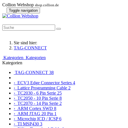
Collion Webshop
shop.collion.de
Toggle navigation
Sie sind hier:
TAG-CONNECT
Kategorien
Kategorien
Kategorien
TAG-CONNECT
38
› ECV3 Edge Connector Series
4
› Lattice Programming Cable
2
› TC2030 - 6 Pin Serie
25
› TC2050 - 10 Pin Serie
8
› TC2070 - 14 Pin Serie
2
› ARM Cortex SWD
8
› ARM JTAG 20 Pin
1
› Microchip ICD / ICSP
6
› TI MSP430
3