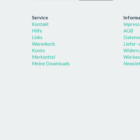
Service
Inform
Kontakt
Impres
Hilfe
AGB
Links
Datens
Warenkorb
Liefer-
Konto
Widerru
Merkzettel
Wie bes
Meine Downloads
Newslet