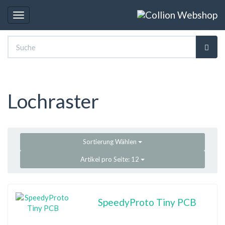
Toggle
navigation
Lochraster
Sortierung
Wählen
Artikel pro Seite:
12
SpeedyProto Tiny PCB