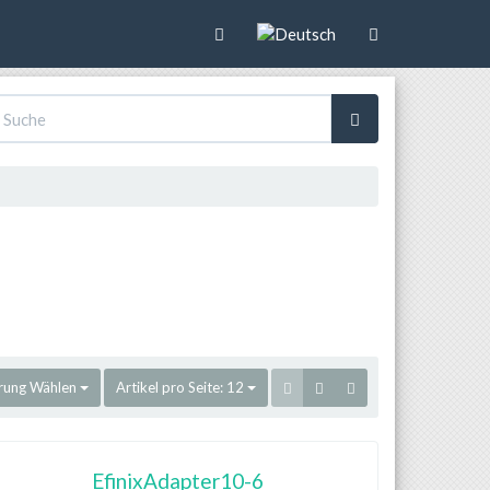
rung
Wählen
Artikel pro Seite:
12
EfinixAdapter10-6