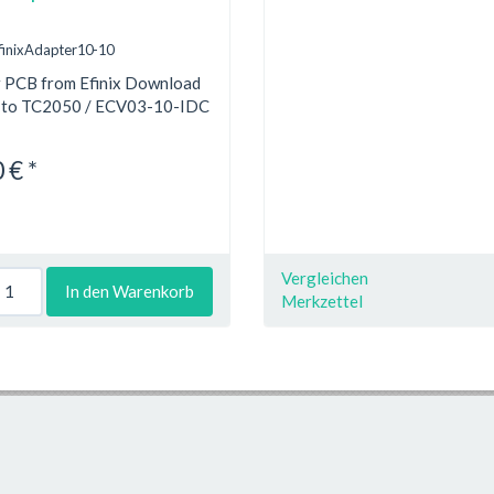
 EfinixAdapter10-10
 PCB from Efinix Download
I to TC2050 / ECV03-10-IDC
 € *
Vergleichen
In den Warenkorb
Merkzettel