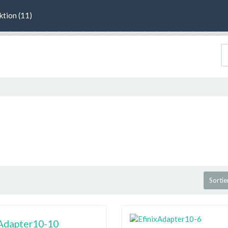
ktion (11)
Sortie
xAdapter10-10