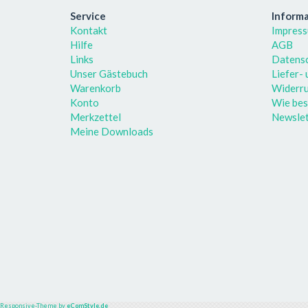
Service
Inform
Kontakt
Impres
Hilfe
AGB
Links
Datens
Unser Gästebuch
Liefer-
Warenkorb
Widerru
Konto
Wie bes
Merkzettel
Newslet
Meine Downloads
Responsive-Theme by
eComStyle.de