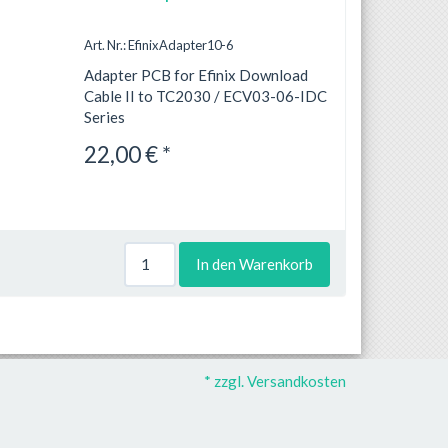
Art. Nr.: EfinixAdapter10-6
Adapter PCB for Efinix Download
Cable II to TC2030 / ECV03-06-IDC
Series
22,00 € *
In den Warenkorb
* zzgl. Versandkosten