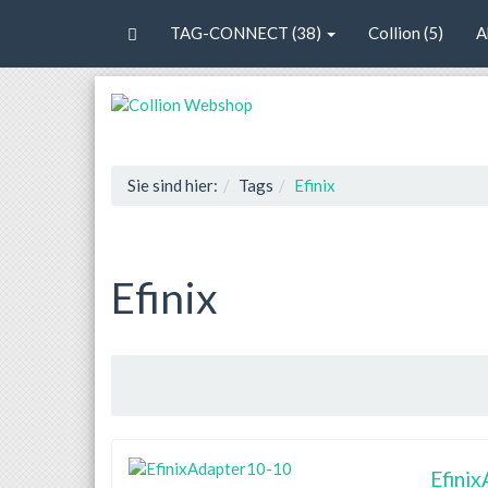
TAG-CONNECT (38)
Collion (5)
A
Sie sind hier:
Tags
Efinix
Efinix
Efini