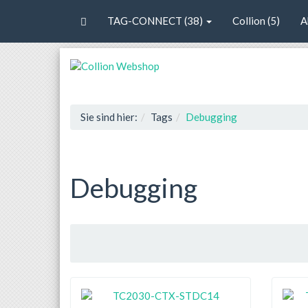
TAG-CONNECT (38)
Collion (5)
A
Sie sind hier:
Tags
Debugging
Debugging