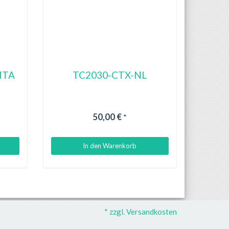
MTA
TC2030-CTX-NL
50,00 €
*
In den Warenkorb
* zzgl. Versandkosten