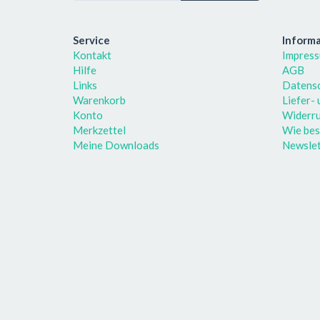
Service
Inform
Kontakt
Impres
Hilfe
AGB
Links
Datens
Warenkorb
Liefer-
Konto
Widerru
Merkzettel
Wie bes
Meine Downloads
Newslet