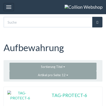
Toggle
navigation
Aufbewahrung
Sortierung
Titel
Artikel pro Seite:
12
TAG-PROTECT-6