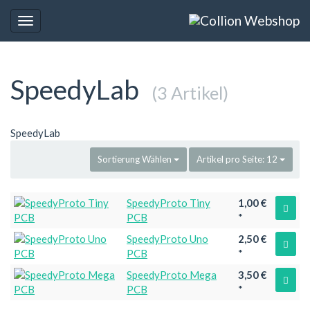
Toggle
navigation
SpeedyLab
(3 Artikel)
SpeedyLab
Sortierung
Wählen
Artikel pro Seite:
12
SpeedyProto Tiny
1,00 €
PCB
*
SpeedyProto Uno
2,50 €
PCB
*
SpeedyProto Mega
3,50 €
PCB
*