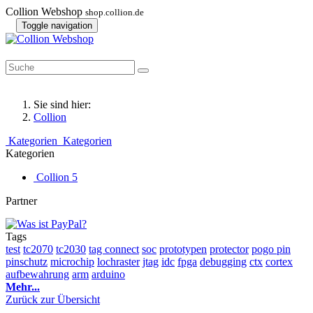
Collion Webshop
shop.collion.de
Toggle navigation
Sie sind hier:
Collion
Kategorien
Kategorien
Kategorien
Collion
5
Partner
Tags
test
tc2070
tc2030
tag connect
soc
prototypen
protector
pogo pin
pinschutz
microchip
lochraster
jtag
idc
fpga
debugging
ctx
cortex
aufbewahrung
arm
arduino
Mehr...
Zurück zur Übersicht