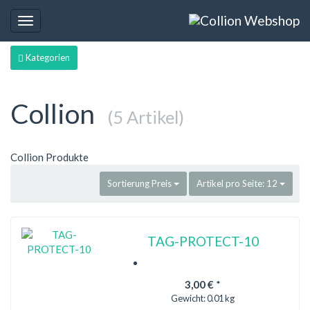
Toggle
navigation
Kategorien
Collion
(5 Artikel)
Collion Produkte
Sortierung
Preis
Artikel pro Seite:
12
TAG-PROTECT-10
3,00 €
*
Gewicht:
0.01 kg